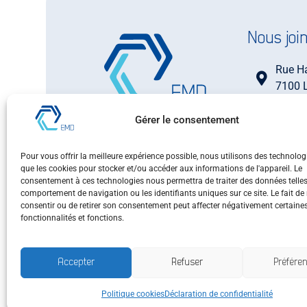
Nous joi
Rue H
7100 
+32 (0
Gérer le consentement
L’Etude de l’Huissier de
+32 (0
Justice Marc DEGUIDE
info@h
a été créée en 2003 et
Pour vous offrir la meilleure expérience possible, nous utilisons des technologi
degui
que les cookies pour stocker et/ou accéder aux informations de l'appareil. Le
est depuis lors
consentement à ces technologies nous permettra de traiter des données telles
installée dans le centre
comportement de navigation ou les identifiants uniques sur ce site. Le fait de
de la Ville de La
consentir ou de retirer son consentement peut affecter négativement certaine
fonctionnalités et fonctions.
Louvière.
Accepter
Refuser
Préfére
© Huissier Deguide 2026 |
Politique de confidenti
Politique cookies
Déclaration de confidentialité