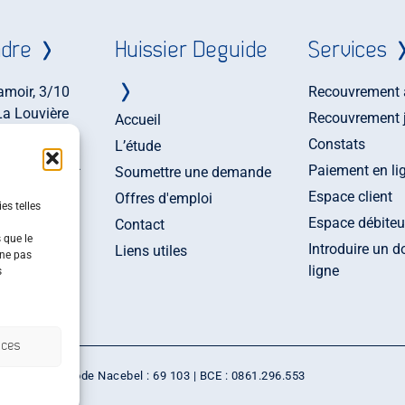
ndre
Huissier Deguide
Services
amoir, 3/10
Recouvrement 
La Louvière
Recouvrement j
Accueil
)64 26 17 55
Constats
L’étude
)64 26 32 04
Paiement en li
Soumettre une demande
uissier-
Espace client
Offres d'emploi
es telles
de.be
Espace débiteu
Contact
 que le
Introduire un d
Liens utiles
 ne pas
ligne
s
nces
alité
|
CGU
| Code Nacebel : 69 103 | BCE : 0861.296.553